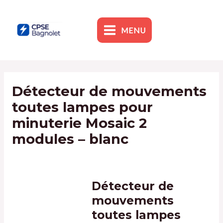
Skip
to
content
MENU
MAIN
MENU
Détecteur de mouvements
toutes lampes pour
minuterie Mosaic 2
modules – blanc
By
admin1
/
1 February 2024
Détecteur de
mouvements
toutes lampes