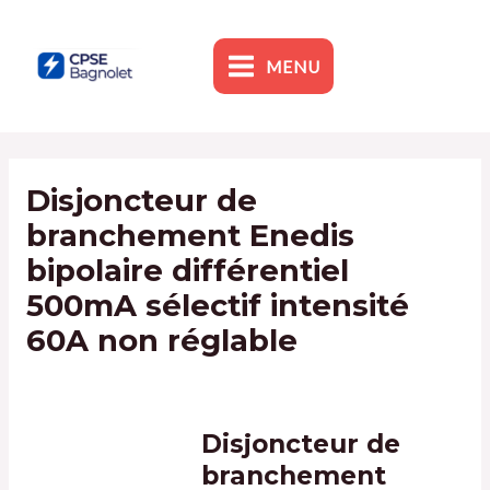
Skip
to
content
MENU
MAIN
MENU
Disjoncteur de
branchement Enedis
bipolaire différentiel
500mA sélectif intensité
60A non réglable
By
admin1
/
9 January 2024
Disjoncteur de
branchement