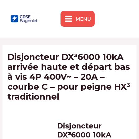
Skip
to
content
MENU
MAIN
MENU
Disjoncteur DX³6000 10kA
arrivée haute et départ bas
à vis 4P 400V~ – 20A –
courbe C – pour peigne HX³
traditionnel
By
admin1
/
9 January 2024
Disjoncteur
DX³6000 10kA