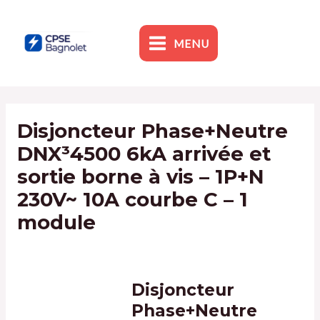
Skip
to
content
MENU
MAIN
MENU
Disjoncteur Phase+Neutre
DNX³4500 6kA arrivée et
sortie borne à vis – 1P+N
230V~ 10A courbe C – 1
module
By
admin1
/
9 January 2024
Disjoncteur
Phase+Neutre