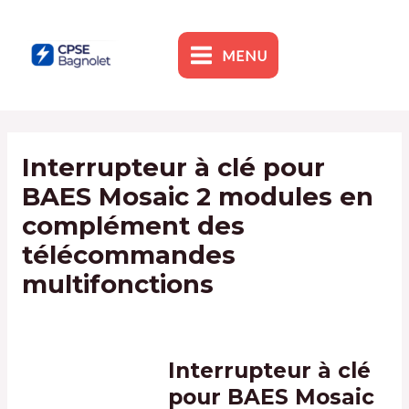
Skip
to
content
MENU
MAIN
MENU
Interrupteur à clé pour
BAES Mosaic 2 modules en
complément des
télécommandes
multifonctions
By
admin1
/
1 February 2024
Interrupteur à clé
pour BAES Mosaic