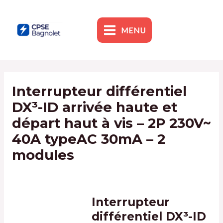
Skip
to
content
MENU
MAIN
MENU
Interrupteur différentiel
DX³-ID arrivée haute et
départ haut à vis – 2P 230V~
40A typeAC 30mA – 2
modules
By
admin1
/
9 January 2024
Interrupteur
différentiel DX³-ID