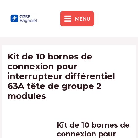
Skip
to
content
MENU
MAIN
MENU
Kit de 10 bornes de
connexion pour
interrupteur différentiel
63A tête de groupe 2
modules
By
admin1
/
10 January 2024
Kit de 10 bornes de
connexion pour