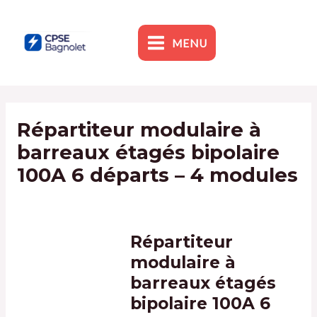
Skip
to
content
MENU
MAIN
MENU
Répartiteur modulaire à
barreaux étagés bipolaire
100A 6 départs – 4 modules
By
admin1
/
9 January 2024
Répartiteur
modulaire à
barreaux étagés
bipolaire 100A 6