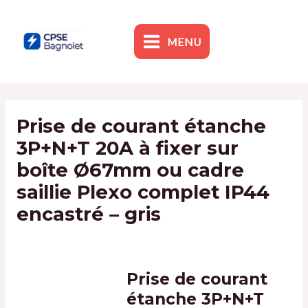
Skip
to
content
MENU
MAIN
MENU
Prise de courant étanche
3P+N+T 20A à fixer sur
boîte Ø67mm ou cadre
saillie Plexo complet IP44
encastré – gris
By
admin1
/
10 January 2024
Prise de courant
étanche 3P+N+T