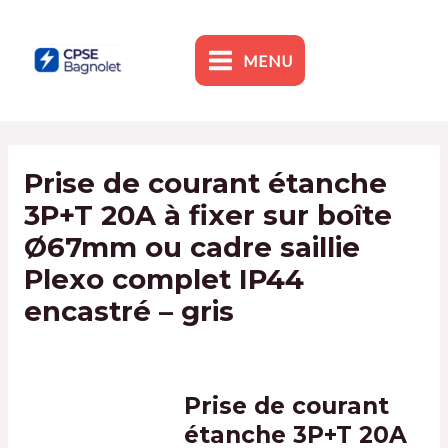
Skip
to
content
MENU
MAIN
MENU
Prise de courant étanche
3P+T 20A à fixer sur boîte
Ø67mm ou cadre saillie
Plexo complet IP44
encastré – gris
By
admin1
/
10 January 2024
Prise de courant
étanche 3P+T 20A